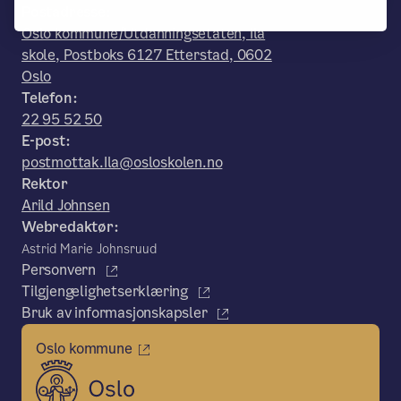
Postadresse:
Oslo kommune/Utdanningsetaten, Ila
skole, Postboks 6127 Etterstad, 0602
Oslo
Telefon:
22 95 52 50
E-post:
postmottak.Ila@osloskolen.no
Rektor
Arild Johnsen
Webredaktør:
Astrid Marie Johnsruud
Personvern
Tilgjengelighetserklæring
Bruk av informasjonskapsler
Oslo kommune