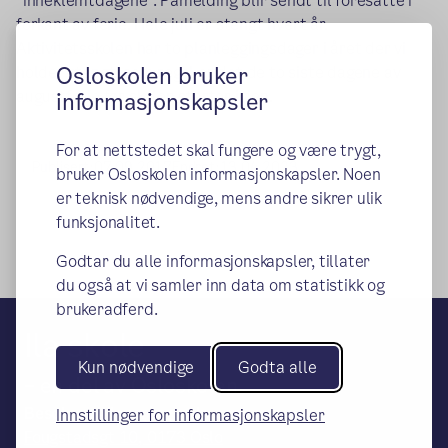
"inneklemtdagene". Påmelding blir sendt til foresatte i
forkant av ferie. Hele juli er stengt hvert år.
Aktivitetsskolen har to planleggingsdager i året der vi
Osloskolen bruker
holder stengt, som regel er det de to siste dagene av
augustferie før skolen starter igjen.
informasjonskapsler
For at nettstedet skal fungere og være trygt,
Publisert:
07.09.2017
Endret:
13.04.2023
bruker Osloskolen informasjonskapsler. Noen
er teknisk nødvendige, mens andre sikrer ulik
funksjonalitet.
Godtar du alle informasjonskapsler, tillater
du også at vi samler inn data om statistikk og
brukeradferd.
Ila skole
Kun nødvendige
Godta alle
– en del av Osloskolen
Besøks- og leveringsadresse:
Innstillinger for informasjonskapsler
Fougstadsgt 10, 0173 Oslo