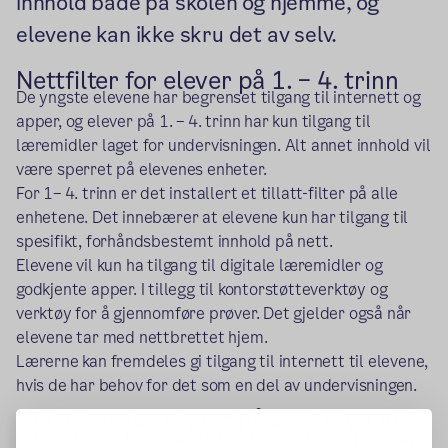
innhold både på skolen og hjemme, og
elevene kan ikke skru det av selv.
Nettfilter for elever på 1. – 4. trinn
De yngste elevene har begrenset tilgang til internett og
apper, og elever på 1. – 4. trinn har kun tilgang til
læremidler laget for undervisningen. Alt annet innhold vil
være sperret på elevenes enheter.
For 1– 4. trinn er det installert et tillatt-filter på alle
enhetene. Det innebærer at elevene kun har tilgang til
spesifikt, forhåndsbestemt innhold på nett.
Elevene vil kun ha tilgang til digitale læremidler og
godkjente apper. I tillegg til kontorstøtteverktøy og
verktøy for å gjennomføre prøver. Det gjelder også når
elevene tar med nettbrettet hjem.
Lærerne kan fremdeles gi tilgang til internett til elevene,
hvis de har behov for det som en del av undervisningen.
Nettfilter for elever på 5. – 7. trinn
For de eldste elevene på barnetrinnet er det åpnet opp