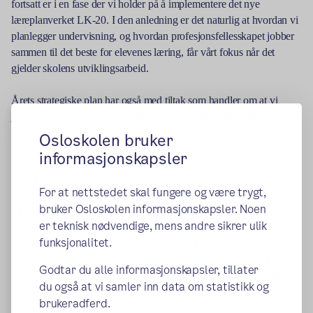
fortsatt er i en fase der vi holder på å implementere det nye
læreplanverket LK-20. I den anledning er det naturlig at hvordan vi
planlegger undervisning, og hvordan profesjonsfellesskapet jobber
sammen til det beste for elevenes læring, får vårt fokus når det
gjelder skolens utviklingsarbeid.
Årets strategiske plan har også med tiltak som handler om at vi
jobber for en inkluderende praksis i all vår virksomhet. Ønsket
effekt av dette fokusområdet er at vi driver godt forebyggende
Osloskolen bruker
arbeid mot mobbing, at elevene i større grad får medvirke til sin
informasjonskapsler
egen læring, og at undervisningen preges av at faglig og sosial
læring går hånd i hånd.
For at nettstedet skal fungere og være trygt,
bruker Osloskolen informasjonskapsler. Noen
Skolens satsing på digital kompetanse fortsetter i 2022.
er teknisk nødvendige, mens andre sikrer ulik
Utviklingsarbeidet vårt vil i denne sammenheng kretse rundt at vi
funksjonalitet.
sikrer at alle pedagoger besitter nødvendig profesjonsfaglig digital
kompetanse når de skal bruke digitale verktøy, læremidler og
Godtar du alle informasjonskapsler, tillater
ressurser i arbeidet med å videreutvikle og forbedre læringen hos
du også at vi samler inn data om statistikk og
elevene.
brukeradferd.