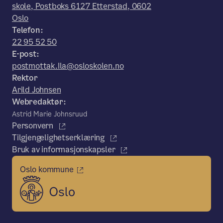
skole, Postboks 6127 Etterstad, 0602
Oslo
Telefon:
22 95 52 50
E-post:
postmottak.Ila@osloskolen.no
Rektor
Arild Johnsen
Webredaktør:
Astrid Marie Johnsruud
Personvern
Tilgjengelighetserklæring
Bruk av informasjonskapsler
Oslo kommune