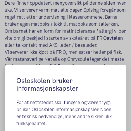
Dere finner oppdatert menyoversikt på denne siden hver
uke. Vi serverer varm mat alle dager. Spising foregår som
regel rett etter undervisning i klasserommene. Barna
bruker egen matboks / lokk til matboks som tallerken.
Om barnet har en form for matintoleranse / allergi vi bør
vite om gi beskjed i starten av skoleåret på
FRIOavtalen
eller ta kontakt med AKS-leder / baseleder.
Vi serverer ikke kjøtt på FRIO, men satser heller på fisk.
Vår matansvarlige Natalia og Chrysoula lager det meste
fra bunn og er flinke til å finne på nye spennende retter
til FRIObarna våre.
Osloskolen bruker
informasjonskapsler
For at nettstedet skal fungere og være trygt,
bruker Osloskolen informasjonskapsler. Noen
Publisert:
19.11.2018
Endret:
01.08.2026
er teknisk nødvendige, mens andre sikrer ulik
funksjonalitet.