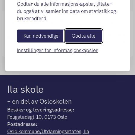
Godtar du alle informasjonskapsler, tillater
du også at vi samler inn data om statistikk og
brukeradferd.
Ukeplaner Lille, Midi og Store FRIO
Ukeplan Midifrio uke 32_sommerferieFRIO.pdf
Kun nødvendige
Godta alle
Uke 32 - StoreFRIO Sommerferie 2026 (1).pdf
Innstillinger for informasjonskapsler
Ila skole
– en del av Osloskolen
Besøks- og leveringsadresse:
Fougstadsgt 10, 0173 Oslo
Postadresse:
Oslo kommune/Utdanningsetaten, Ila