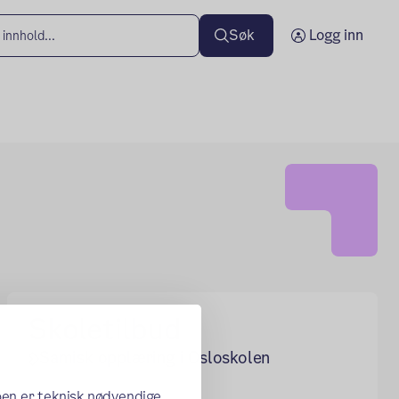
Søk
Logg inn
Skoletilbud
Samisk opplæring i Osloskolen
oen er teknisk nødvendige,