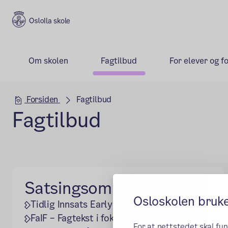
Ila skole
Om skolen
Fagtilbud
For elever og f
Hovedseksjon
Forsiden
Fagtilbud
Fagtilbud
Satsingsområder
Osloskolen bruk
Tidlig Innsats Early Years - TIEY
FaIF – Fagtekst i fokus 4.–7.trinn
For at nettstedet skal fu