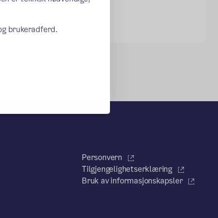
 og brukeradferd.
Personvern
Tilgjengelighetserklæring
Bruk av informasjonskapsler