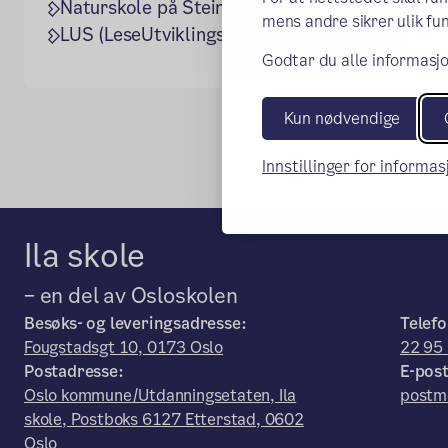
Naturskole på Steinbråten
mens andre sikrer ulik fun
LUS (LeseUtviklingsSkjema)
Godtar du alle informasjo
Kun nødvendige
Innstillinger for informa
Ila skole
– en del av Osloskolen
Besøks- og leveringsadresse:
Telefo
Fougstadsgt 10, 0173 Oslo
22 95
Postadresse:
E-post
Oslo kommune/Utdanningsetaten, Ila
postm
skole, Postboks 6127 Etterstad, 0602
Oslo