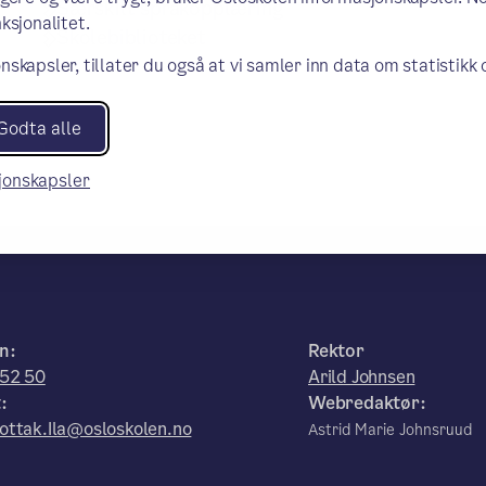
Særskilt språkopplæring
ksjonalitet.
Skolebiblioteket
nskapsler, tillater du også at vi samler inn data om statistikk
Godta alle
sjonskapsler
n:
Rektor
 52 50
Arild Johnsen
:
Webredaktør:
ottak.Ila@osloskolen.no
Astrid Marie Johnsruud