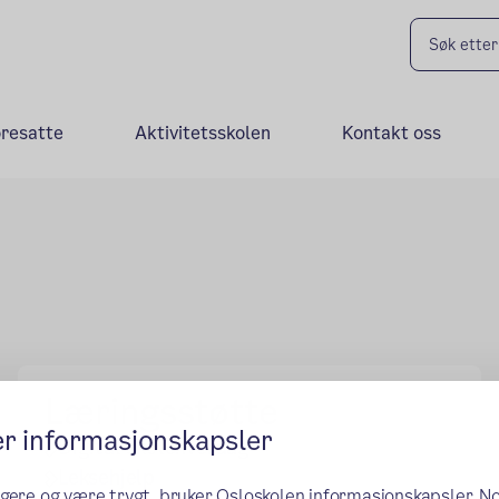
oresatte
Aktivitetsskolen
Kontakt oss
Læringsstøtte
er informasjonskapsler
Digital skolehverdag
Leksehjelp
ngere og være trygt, bruker Osloskolen informasjonskapsler. N