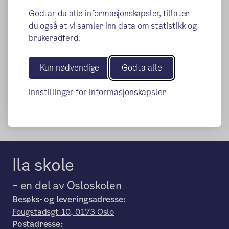
barn.
Etter kl. 13:00 har vi ikke anledning til å sjekke
meldinger jevnlig, så det er ikke sikkert at det blir lest
Godtar du alle informasjonskapsler, tillater
om ettermiddagen.
du også at vi samler inn data om statistikk og
brukeradferd.
Kun nødvendige
Godta alle
Publisert:
17.09.2017
Endret:
03.08.2026
Innstillinger for informasjonskapsler
Ila skole
– en del av Osloskolen
Besøks- og leveringsadresse:
Fougstadsgt 10, 0173 Oslo
Postadresse: