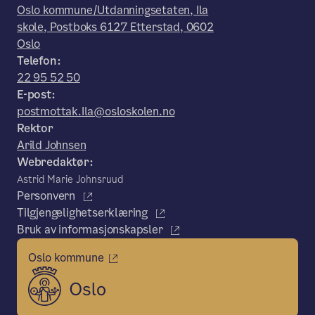
Oslo kommune/Utdanningsetaten, Ila
skole, Postboks 6127 Etterstad, 0602
Oslo
Telefon:
22 95 52 50
E-post:
postmottak.Ila@osloskolen.no
Rektor
Arild Johnsen
Webredaktør:
Astrid Marie Johnsruud
Personvern
Tilgjengelighetserklæring
Bruk av informasjonskapsler
Oslo kommune