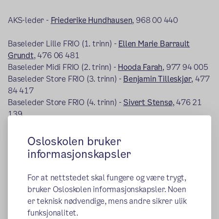
AKS-leder -
Friederike Hundhausen
, 968 00 440
Baseleder Lille FRIO (1. trinn) -
Ellen Marie Barrault
Grundt
, 476 06 481
Baseleder Midi FRIO (2. trinn) -
Hooda Farah
, 977 94 005
Baseleder Store FRIO (3. trinn) -
Benjamin Tilleskjør
, 477
84 417
Baseleder Store FRIO (4. trinn) -
Sivert Stensø
, 476 21
139
Baselederne har kontortid fra kl.10:30 fram til
Osloskolen bruker
undervisningen slutter. Helst ta kontakt om formiddagen,
informasjonskapsler
om ettermiddagen er baselederne opptatte på basen.
For at nettstedet skal fungere og være trygt,
NB!
Daglige beskjeder må gis enten som hentemelding
bruker Osloskolen informasjonskapsler. Noen
eller melding i Vigilo innen kl.13:00 dagen det gjelder! Vi
er teknisk nødvendige, mens andre sikrer ulik
aksepterer ikke "gå-hjem-beskjeder" formidlet av
funksjonalitet.