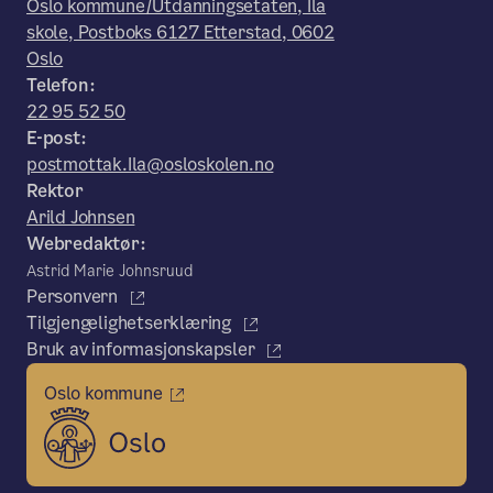
Oslo kommune/Utdanningsetaten, Ila
skole, Postboks 6127 Etterstad, 0602
Oslo
Telefon:
22 95 52 50
E-post:
postmottak.Ila@osloskolen.no
Rektor
Arild Johnsen
Webredaktør:
Astrid Marie Johnsruud
Personvern
Tilgjengelighetserklæring
Bruk av informasjonskapsler
Oslo kommune