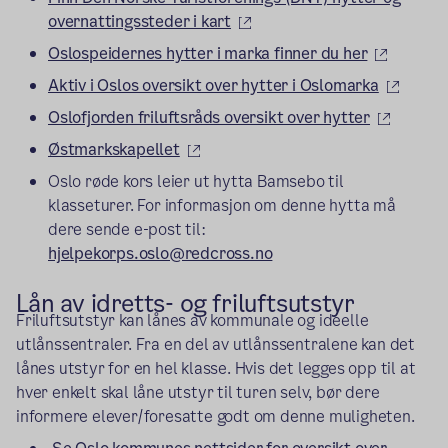
(ekstern lenke)
overnattingssteder i kart
(ekstern
Oslospeidernes hytter i marka finner du her
(ekste
Aktiv i Oslos oversikt over hytter i Oslomarka
(ekstern
Oslofjorden friluftsråds oversikt over hytter
(ekstern lenke)
Østmarkskapellet
Oslo røde kors leier ut hytta Bamsebo til
klasseturer. For informasjon om denne hytta må
dere sende e-post til:
hjelpekorps.oslo@redcross.no
Lån av
idretts- og
friluftsutstyr
Friluftsutstyr kan lånes av kommunale og ideelle
utlånssentraler. Fra en del av utlånssentralene kan det
lånes utstyr for en hel klasse. Hvis det legges opp til at
hver enkelt skal låne utstyr til turen selv, bør dere
informere elever/foresatte godt om denne muligheten.