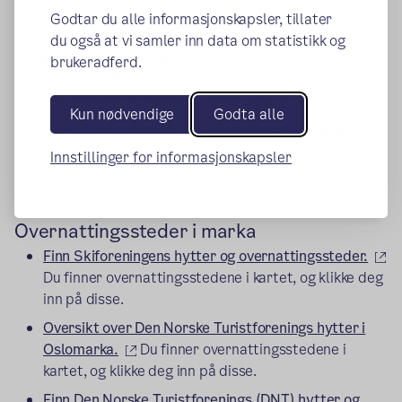
videre.
Godtar du alle informasjonskapsler, tillater
Rimelige lokaler og
du også at vi samler inn data om statistikk og
overnattingssteder
brukeradferd.
Her er en oversikt over lokaler og overnattingssteder i
Oslo og omegn som kan lånes eller leies rimelig.
Kun nødvendige
Godta alle
Lån og utleie av Oslo kommunes lokaler
(ekstern lenke)
Lån og utleie av skoler i Oslo
Innstillinger for informasjonskapsler
(ekstern le
Lån og utleie av kultureiendommer i Oslo
Overnattingssteder i marka
(e
Finn Skiforeningens hytter og overnattingssteder.
Du finner overnattingsstedene i kartet, og klikke deg
inn på disse.
Oversikt over Den Norske Turistforenings hytter i
(ekstern lenke)
Oslomarka.
Du finner overnattingsstedene i
kartet, og klikke deg inn på disse.
Finn Den Norske Turistforenings (DNT) hytter og