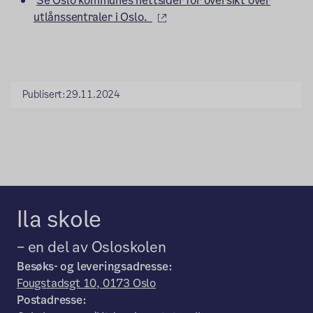
Se Oslo kommunes nettsider for oversikt over
(ekstern lenke)
utlånssentraler i Oslo.
Publisert:
29.11.2024
Ila skole
– en del av Osloskolen
Besøks- og leveringsadresse:
Fougstadsgt 10, 0173 Oslo
Postadresse: