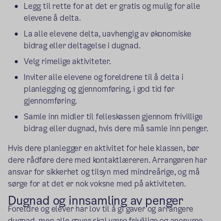
Legg til rette for at det er gratis og mulig for alle
elevene å delta.
La alle elevene delta, uavhengig av økonomiske
bidrag eller deltagelse i dugnad.
Velg rimelige aktiviteter.
Inviter alle elevene og foreldrene til å delta i
planlegging og gjennomføring, i god tid før
gjennomføring.
Samle inn midler til felleskassen gjennom frivillige
bidrag eller dugnad, hvis dere må samle inn penger.
Hvis dere planlegger en aktivitet for hele klassen, bør
dere rådføre dere med kontaktlæreren. Arrangøren har
ansvar for sikkerhet og tilsyn med mindreårige, og må
sørge for at det er nok voksne med på aktiviteten.
Dugnad og innsamling av penger
Foreldre og elever har lov til å gi gaver og arrangere
dugnad, men alle gaver skal være frivillige og anonyme.