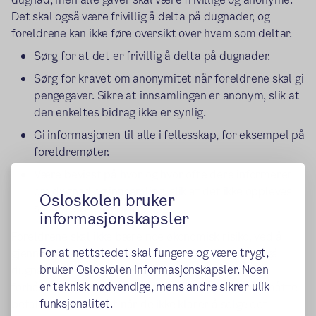
Det skal også være frivillig å delta på dugnader, og
foreldrene kan ikke føre oversikt over hvem som deltar.
Sørg for at det er frivillig å delta på dugnader.
Sørg for kravet om anonymitet når foreldrene skal gi
pengegaver. Sikre at innsamlingen er anonym, slik at
den enkeltes bidrag ikke er synlig.
Gi informasjonen til alle i fellesskap, for eksempel på
foreldremøter.
Være bevisst på hvor og hvor ofte dere informerer
om dugnad og innsamling, slik at det ikke oppleves
Osloskolen bruker
som press for å bidra.
informasjonskapsler
Foreldrene skal ikke bære noe økonomisk risiko, ved å
For at nettstedet skal fungere og være trygt,
gjennomføre en dugnad. Det er derfor viktig å unngå
bruker Osloskolen informasjonskapsler. Noen
dugnader der foreldrene må kjøpe et produkt på
er teknisk nødvendige, mens andre sikrer ulik
forhånd for videresalg, slik at man ikke risikerer å måtte
funksjonalitet.
betale for produktet når de ikke klarer å selge det