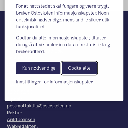
For at nettstedet skal fungere og være trygt,
bruker Osloskolen informasjonskapsler. Noen
er teknisk nødvendige, mens andre sikrer ulik
Ila skole
funksjonalitet.
– en del av Osloskolen
Godtar du alle informasjonskapsler, tillater
Besøks- og leveringsadresse:
du også at vi samler inn data om statistikk og
Fougstadsgt 10, 0173 Oslo
brukeradferd.
Postadresse:
Oslo kommune/Utdanningsetaten, Ila
Kun nødvendige
Godta alle
skole, Postboks 6127 Etterstad, 0602
Oslo
Innstillinger for informasjonskapsler
Telefon:
22 95 52 50
E-post:
postmottak.Ila@osloskolen.no
Rektor
Arild Johnsen
Webredaktør: