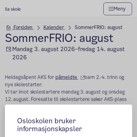
Meny
Ila skole
Hovedseksjon
Forsiden
Kalender
SommerFRIO: august
SommerFRIO: august
Mandag 3. august 2026–fredag 14. august
2026
(ekstern lenke)
Heldagsåpent AKS for
påmeldte
barn 2.-4. trinn og
nye skolestarter.
Vi tar imot skolestartere mandag 3. august og onsdag
12. august. Foresatte til skolestartere søker AKS-plass
(ekstern lenke)
til ønsket dato i
foreldreportalen.
Legg til kalender
Osloskolen bruker
informasjonskapsler